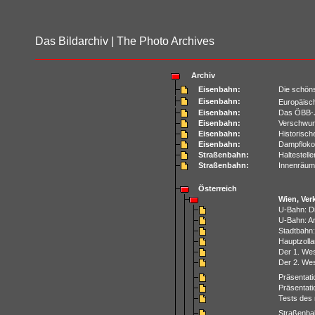
Das Bildarchiv | The Photo Archives
Archiv
Eisenbahn:
Die schön
Eisenbahn:
Europäisc
Eisenbahn:
Das ÖBB-J
Eisenbahn:
Verschwun
Eisenbahn:
Historisc
Eisenbahn:
Dampfloko
Straßenbahn:
Haltestell
Straßenbahn:
Innenräum
Österreich
Wien, Ver
U-Bahn: Di
U-Bahn: Ar
Stadtbahn:
Hauptzolla
Der 1. Wes
Der 2. Wes
Präsentati
Präsentati
Tests des 
Straßenbah