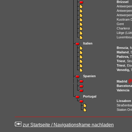
Brüssel
Antwerpen
Antwerpen,
Antwerpe
Kusttram 
Gent
Charleroi
Liège (Lütt
Luxembou
Italien
Brescia
, 
Mailand
, 
Padova,
T
Triest
, St
Triest
, Ei
Venedig,
T
Spanien
(
Madrid
Barcelon
Valencia
Portugal
Lissabon
Straßenba
Station Or
zur Startseite / Navigationsframe nachladen