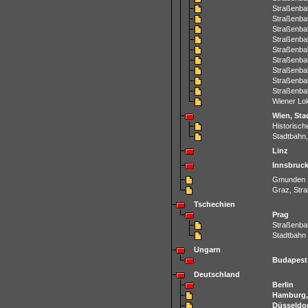
Straßenbah
Straßenbah
Straßenbah
Straßenbah
Straßenbah
Straßenbah
Straßenbah
Straßenbah
Straßenbah
Wiener Lok
Wien, Sta
Historisch
Stadtbahn,
Linz
Innsbruc
Gmunden
Graz, Str
Tschechien
Prag
Straßenba
Stadtbahn
Ungarn
Budapest
Deutschland
Berlin
Hamburg,
Düsseldor