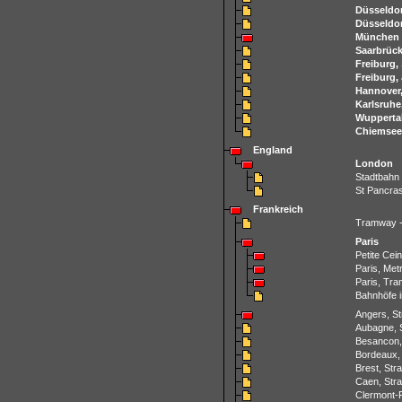
Düsseldor
Düsseldor
München
Saarbrück
Freiburg,
Freiburg,
Hannover
Karlsruhe
Wuppertal
Chiemsee
England
London
Stadtbahn
St Pancras
Frankreich
Tramway -
Paris
Petite Cein
Paris, Met
Paris, Tr
Bahnhöfe i
Angers, S
Aubagne, 
Besancon,
Bordeaux,
Brest, St
Caen, Str
Clermont-F