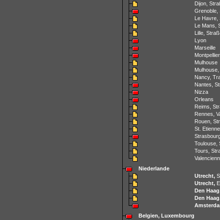
Dijon, Str
Grenoble,
Le Havre,
Le Mans, 
Lille, Str
Lyon
Marseille
Montpellier
Mulhouse
Mulhouse, 
Nancy, Tr
Nantes, S
Nizza
Orleans
Reims, St
Rennes, V
Rouen, St
St. Etienn
Strasbour
Toulouse,
Tours, St
Valencien
Niederlande
Utrecht,
S
Utrecht,
E
Den Haag
Den Haag
Amsterd
Belgien, Luxembourg