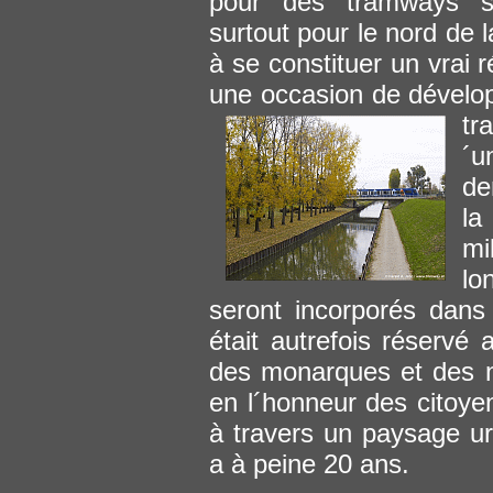
pour des tramways su
surtout pour le nord de 
à se constituer un vrai
une occasion de dévelo
tr
´u
de
la
mi
lo
seront incorporés dans
était autrefois réservé
des monarques et des no
en l´honneur des citoyen
à travers un paysage ur
a à peine 20 ans.