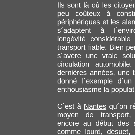
Ils sont là où les citoy
peu coûteux à constru
périphériques et les al
s´adaptent à l´envir
longévité considérabl
transport fiable. Bien p
s´avère une vraie sol
circulation automobil
dernières années, une tr
donné l´exemple d´un
enthousiasme la populat
C´est à
Nantes
qu´on ré
moyen de transport, 
encore au début des 
comme lourd, désuet, 