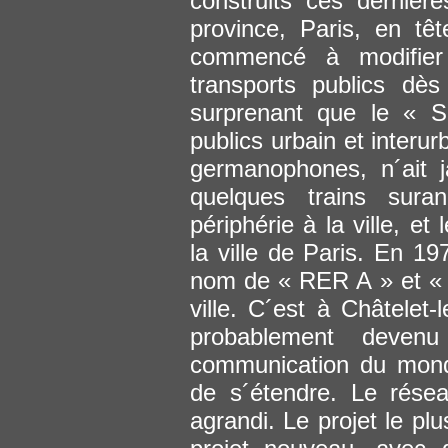
construits ces dernièr
province, Paris, en t
commencé à modifier 
transports publics dè
surprenant que le « S
publics urbain et interu
germanophones, n´ait 
quelques trains suran
périphérie à la ville, et
la ville de Paris. En 1
nom de « RER A » et « 
ville. C´est à Châtelet-
probablement deven
communication du mond
de s´étendre. Le résea
agrandi. Le projet le p