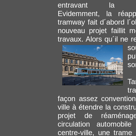
entravant la circ
Evidemment, la réapp
tramway fait d´abord l´o
nouveau projet faillit
travaux. Alors qu´il ne r
so
pu
so
Ta
tr
façon assez convention
ville à étendre la const
projet de réaménag
circulation automobil
centre-ville, une trame