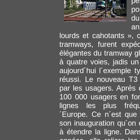
pé
po
du
an
lourds et cahotants », c
tramways, furent expé
élégantes du tramway gl
à quatre voies, jadis un
aujourd´hui l´exemple 
réussi. Le nouveau T3
par les usagers. Aprés
100 000 usagers en fo
lignes les plus fréq
´Europe. Ce n´est que
son inauguration qu´o
à étendre la ligne. Dan