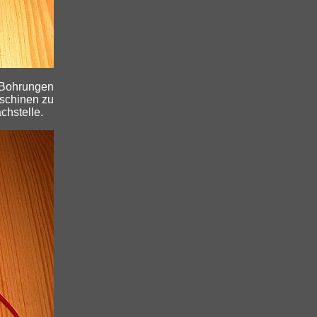
r Bohrungen
aschinen zu
chstelle.