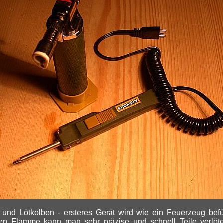
und Lötkolben - ersteres Gerät wird wie ein Feuerzeug befül
zen Flamme kann man sehr präzise und schnell Teile verlöte