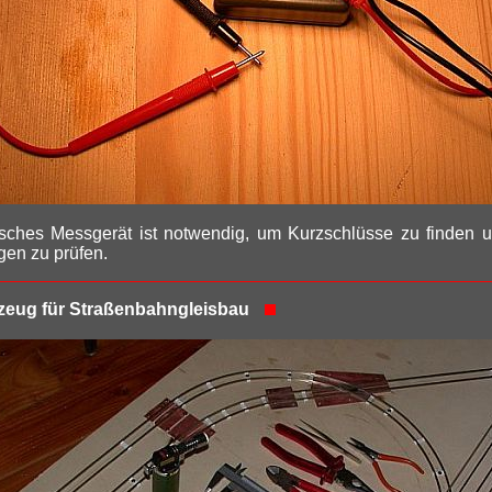
isches Messgerät ist notwendig, um Kurzschlüsse zu finden 
en zu prüfen.
eug für Straßenbahngleisbau