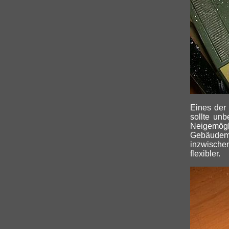
Eines der 
sollte unb
Neigemög
Gebäudem
inzwische
flexibler.