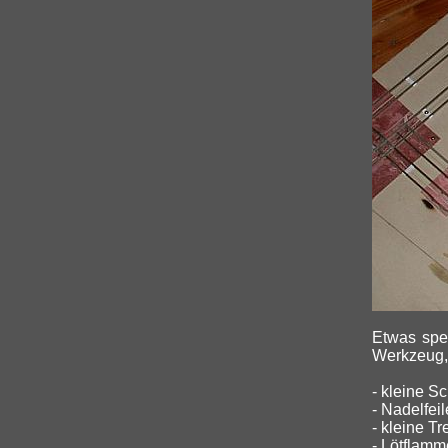
Etwas spez
Werkzeug, 
- kleine S
- Nadelfei
- kleine T
- Lötflamme