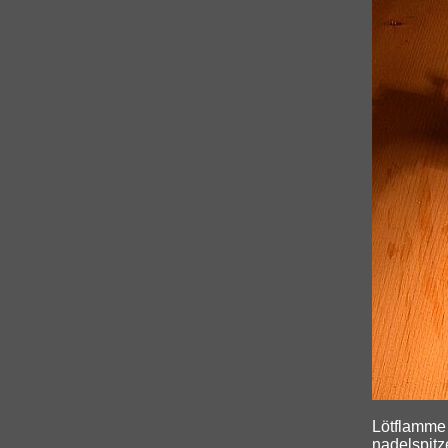
Lötflamme 
nadelspit